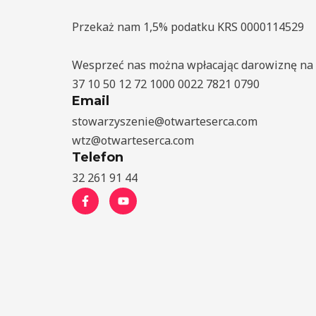
Przekaż nam 1,5% podatku KRS 0000114529
Wesprzeć nas można wpłacając darowiznę na 
37 10 50 12 72 1000 0022 7821 0790
Email
stowarzyszenie@otwarteserca.com
wtz@otwarteserca.com
Telefon
32 261 91 44
F
Y
a
o
c
u
e
t
b
u
o
b
o
e
k
-
f