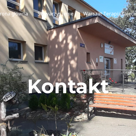
trona główna
Stowarzyszenie
Warszat Terapii Zajęc
Kontakt